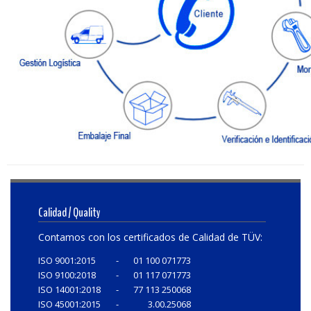
Calidad / Quality
Contamos con los certificados de Calidad de TÜV:
ISO 9001:2015
-
01 100 071773
ISO 9100:2018
-
01 117 071773
ISO 14001:2018
-
77 113 250068
ISO 45001:2015
-
3.00.25068